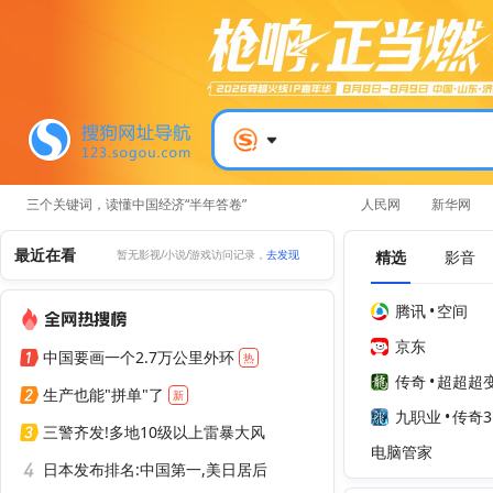
三个关键词，读懂中国经济“半年答卷”
人民网
新华网
最近在看
精选
影音
暂无影视/小说/游戏访问记录，
去发现
腾讯
•
空间
京东
中国要画一个2.7万公里外环
热
传奇
•
超超超
生产也能"拼单"了
新
九职业
•
传奇3
三警齐发!多地10级以上雷暴大风
电脑管家
日本发布排名:中国第一,美日居后