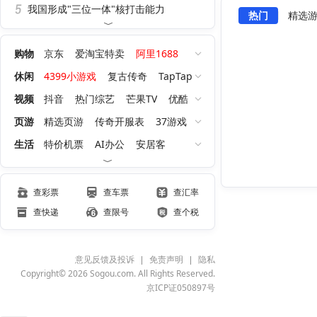
我国形成"三位一体"核打击能力
热门
精选
购物
京东
爱淘宝特卖
阿里1688
聚划算
天猫超市
淘宝红包
休闲
4399小游戏
复古传奇
TapTap
QQ游戏大厅
洛克王国：世界
视频
抖音
热门综艺
芒果TV
优酷
王者荣耀世界
逆战：未来
腾讯视频
页游
精选页游
传奇开服表
37游戏
小游戏大全
九职业传奇
今日新开服
生活
特价机票
AI办公
安居客
0氪高爆
贝壳找房
下厨房
链家
天气网
薄荷健身
聚划算
查彩票
查车票
查汇率
查快递
查限号
查个税
意见反馈及投诉
免责声明
隐私
Copyright© 2026 Sogou.com. All Rights Reserved.
京ICP证050897号