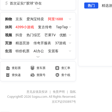
首次证实!"胶球"存在
热门
精选
购物
京东
爱淘宝特卖
阿里1688
聚划算
天猫超市
淘宝红包
休闲
4399小游戏
复古传奇
TapTap
QQ游戏大厅
洛克王国：世界
视频
抖音
热门综艺
芒果TV
优酷
王者荣耀世界
逆战：未来
腾讯视频
页游
精选页游
传奇开服表
37游戏
小游戏大全
九职业传奇
今日新开服
生活
特价机票
AI办公
安居客
0氪高爆
贝壳找房
下厨房
链家
天气网
薄荷健身
聚划算
查彩票
查车票
查汇率
查快递
查限号
查个税
意见反馈及投诉
免责声明
隐私
Copyright© 2026 Sogou.com. All Rights Reserved.
京ICP证050897号