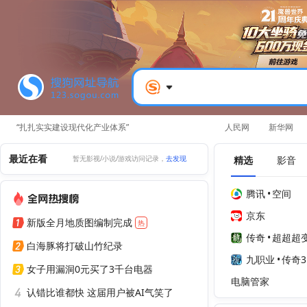
“扎扎实实建设现代化产业体系”
人民网
新华网
最近在看
精选
影音
暂无影视/小说/游戏访问记录，
去发现
腾讯
•
空间
京东
新版全月地质图编制完成
热
传奇
•
超超超
白海豚将打破山竹纪录
九职业
•
传奇3
女子用漏洞0元买了3千台电器
电脑管家
认错比谁都快 这届用户被AI气笑了