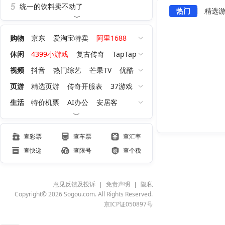
统一的饮料卖不动了
热门
精选
购物
京东
爱淘宝特卖
阿里1688
聚划算
天猫超市
淘宝红包
休闲
4399小游戏
复古传奇
TapTap
QQ游戏大厅
洛克王国：世界
视频
抖音
热门综艺
芒果TV
优酷
王者荣耀世界
逆战：未来
腾讯视频
页游
精选页游
传奇开服表
37游戏
小游戏大全
九职业传奇
今日新开服
生活
特价机票
AI办公
安居客
0氪高爆
贝壳找房
下厨房
链家
天气网
薄荷健身
聚划算
查彩票
查车票
查汇率
查快递
查限号
查个税
意见反馈及投诉
免责声明
隐私
Copyright© 2026 Sogou.com. All Rights Reserved.
京ICP证050897号