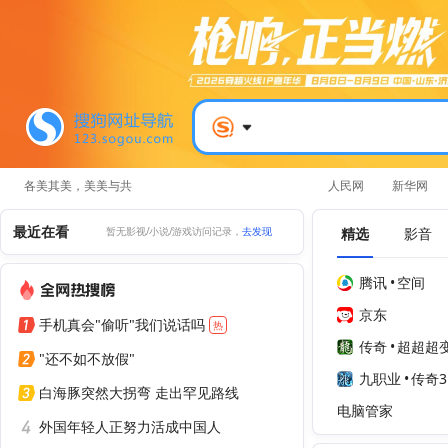
各美其美，美美与共
人民网
新华网
最近在看
精选
影音
暂无影视/小说/游戏访问记录，
去发现
腾讯
•
空间
京东
手机真会"偷听"我们说话吗
热
传奇
•
超超超
"还不如不放假"
九职业
•
传奇3
白海豚突然大拐弯 走出罕见路线
电脑管家
外国年轻人正努力活成中国人